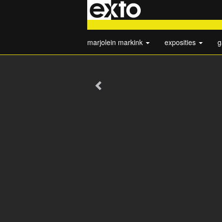
marjolein markink
exposities
g