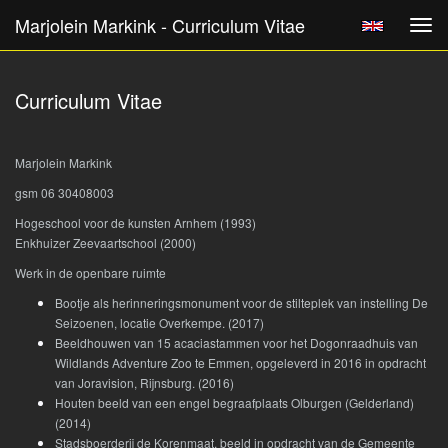
Marjolein Markink - Curriculum Vitae
Tog
navi
Curriculum Vitae
Marjolein Markink
gsm 06 30408003
Hogeschool voor de kunsten Arnhem (1993)
Enkhuizer Zeevaartschool (2000)
Werk in de openbare ruimte
Bootje als herinneringsmonument voor de stilteplek van instelling De
Seizoenen, locatie Overkempe. (2017)
Beeldhouwen van 15 acaciastammen voor het Dogonraadhuis van
Wildlands Adventure Zoo te Emmen, opgeleverd in 2016 in opdracht
van Joravision, Rijnsburg. (2016)
Houten beeld van een engel begraafplaats Olburgen (Gelderland)
(2014)
Stadsboerderij de Korenmaat, beeld in opdracht van de Gemeente