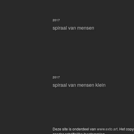
2017
spiraal van mensen
2017
spiraal van mensen klein
Deze site is onderdeel van
www.exto.art
. Het cop
zonder schriftelijke toestemming.