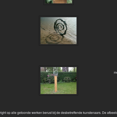
mo
yright op alle getoonde werken berust bij de desbetreffende kunstenaars. De afbe